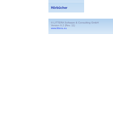
Hörbücher
© LITTERA Software & Consulting GmbH
Version 6.2 (Rev. 11)
www.littera.eu