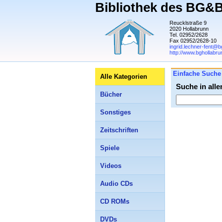
Bibliothek des BG&
Reucklstraße 9
2020 Hollabrunn
Tel. 02952/2628
Fax 02952/2628-10
ingrid.lechner-fent@b
http://www.bghollabru
Einfache Suche
Alle Kategorien
Suche in all
Bücher
Sonstiges
Zeitschriften
Spiele
Videos
Audio CDs
CD ROMs
DVDs