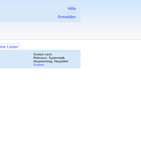
Hilfe
Anmelden
ine Listen
Sortiert nach
Relevanz, Systematik,
Haupteintrag, Haupttitel
Ändern