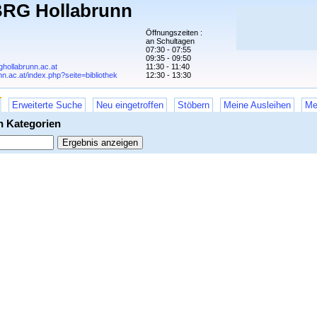
BRG Hollabrunn
Öffnungszeiten :
an Schultagen
07:30 - 07:55
09:35 - 09:50
ghollabrunn.ac.at
11:30 - 11:40
nn.ac.at/index.php?seite=bibliothek
12:30 - 13:30
Erweiterte Suche
Neu eingetroffen
Stöbern
Meine Ausleihen
Me
en Kategorien